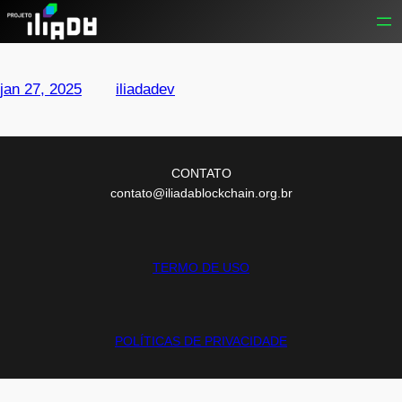
Pular
para
o
conteúdo
jan 27, 2025
—
iliadadev
por
CONTATO
contato@iliadablockchain.org.br
TERMO DE USO
POLÍTICAS DE PRIVACIDADE