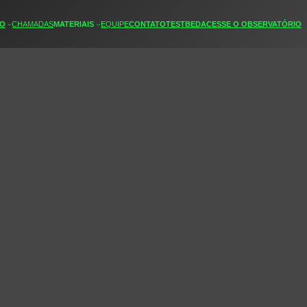
TO
CHAMADAS
MATERIAIS
EQUIPE
CONTATO
TESTBED
ACESSE
O OBSERVATÓRIO