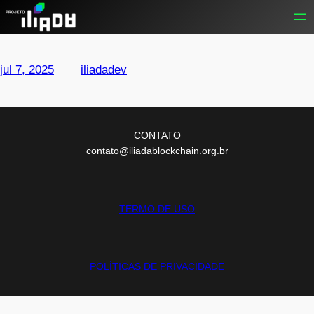
Pular
para
o
conteúdo
jul 7, 2025
—
iliadadev
por
CONTATO
contato@iliadablockchain.org.br
TERMO DE USO
POLÍTICAS DE PRIVACIDADE